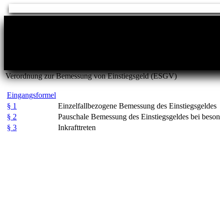
Verordnung zur Bemessung von Einstiegsgeld (ESGV)
Eingangsformel
§ 1
Einzelfallbezogene Bemessung des Einstiegsgeldes
§ 2
Pauschale Bemessung des Einstiegsgeldes bei beso
§ 3
Inkrafttreten