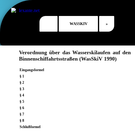
Verordnung über das Wasserskilaufen auf den
Binnenschiffahrtsstraßen (WasSkiV 1990)
Eingangsformel
§ 1
§ 2
§ 3
§ 4
§ 5
§ 6
§ 7
§ 8
Schlußformel