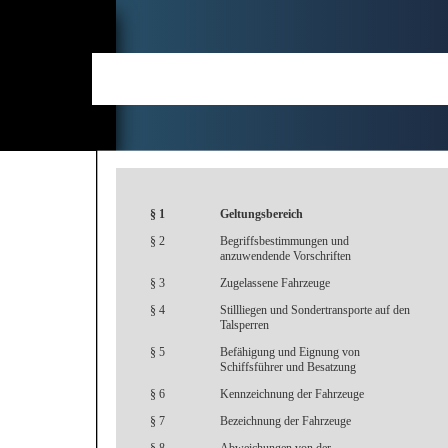
§ 1
Geltungsbereich
§ 2
Begriffsbestimmungen und
anzuwendende Vorschriften
§ 3
Zugelassene Fahrzeuge
§ 4
Stillliegen und Sondertransporte auf den
Talsperren
§ 5
Befähigung und Eignung von
Schiffsführer und Besatzung
§ 6
Kennzeichnung der Fahrzeuge
§ 7
Bezeichnung der Fahrzeuge