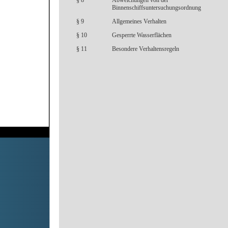
§ 8
Abweichungen von der
Binnenschiffsuntersuchungsordnung
§ 9
Allgemeines Verhalten
§ 10
Gesperrte Wasserflächen
§ 11
Besondere Verhaltensregeln