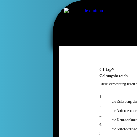
§ 1 TspV
Geltungsbereich
Diese Verordnung regelt a
1.
die Zulassung de
2.
die Anforderunge
3.
die Kennzeichnun
4.
die Anforderunge
5.