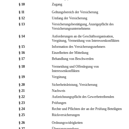
§ 10
Zugang
§ 11
Geltungsbereich der Versicherung
§ 12
Umfang der Versicherung
§ 13
Versicherungsbestätigung, Anzeigepflicht des
Versicherungsunternehmens
§ 14
Anforderungen an die Geschäftsorganisation,
Vergütung, Vermeidung von Interessenkonflikten
§ 15
Information des Versicherungsnehmers
§ 16
Einzelheiten der Mitteilung
§ 17
Behandlung von Beschwerden
§ 18
Vermeidung und Offenlegung von
Interessenkonflikten
§ 19
Vergütung
§ 20
Sicherheitsleistung, Versicherung
§ 21
Nachweis
§ 22
Aufzeichnungspflicht des Gewerbetreibenden
§ 23
Prüfungen
§ 24
Rechte und Pflichten der an der Prüfung Beteiligten
§ 25
Rückversicherungen
§ 26
Ordnungswidrigkeiten
§ 27
Übergangsregelung