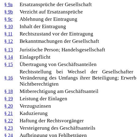
Ersatzansprüche der Gesellschaft
§ 9a
Verzicht auf Ersatzansprüche
§ 9b
Ablehnung der Eintragung
§ 9c
Inhalt der Eintragung
§ 10
Rechtszustand vor der Eintragung
§ 11
Bekanntmachungen der Gesellschaft
§ 12
Juristische Person; Handelsgesellschaft
§ 13
Einlagepflicht
§ 14
Übertragung von Geschäftsanteilen
§ 15
Rechtsstellung bei Wechsel der Gesellschafter
Veränderung des Umfangs ihrer Beteiligung; Erwer
§ 16
Nichtberechtigten
Mitberechtigung am Geschäftsanteil
§ 18
Leistung der Einlagen
§ 19
Verzugszinsen
§ 20
Kaduzierung
§ 21
Haftung der Rechtsvorgänger
§ 22
Versteigerung des Geschäftsanteils
§ 23
Aufbringung von Fehlbeträgen
§ 24