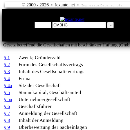
© 2000 - 2026 • lexante.net •
|
Impressum
Datenschutz
Gesetz betreffend die Gesellschaften mit beschränkter Haftung (G
Zweck; Gründerzahl
§ 1
Form des Gesellschaftsvertrags
§ 2
Inhalt des Gesellschaftsvertrags
§ 3
Firma
§ 4
Sitz der Gesellschaft
§ 4a
Stammkapital; Geschäftsanteil
§ 5
Unternehmergesellschaft
§ 5a
Geschäftsführer
§ 6
Anmeldung der Gesellschaft
§ 7
Inhalt der Anmeldung
§ 8
Überbewertung der Sacheinlagen
§ 9